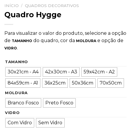
INÍCIO
/
QUADROS DECORATIVOS
Quadro Hygge
Para visualizar o valor do produto, selecione a opção
de
do quadro, cor da
e opção de
TAMANHO
MOLDURA
.
VIDRO
TAMANHO
30x21cm - A4
42x30cm - A3
59x42cm - A2
84x59cm - A1
36x25cm
50x36cm
70x50cm
MOLDURA
Branco Fosco
Preto Fosco
VIDRO
Com Vidro
Sem Vidro