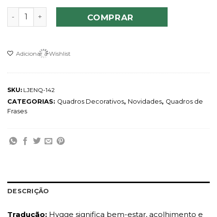
Quadro Hygge quantidade
COMPRAR
Adicionar à Wishlist
SKU:
LJENQ-142
CATEGORIAS:
Quadros Decorativos
,
Novidades
,
Quadros de
Frases
DESCRIÇÃO
Tradução:
Hygge significa bem-estar, acolhimento e