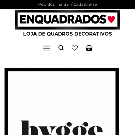
Skip
Pedidos
Entrar / Cadastre-se
to
content
LOJA DE QUADROS DECORATIVOS