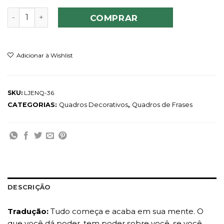
Quadro It All Begins quantidade
COMPRAR
Adicionar à Wishlist
SKU:
LJENQ-36
CATEGORIAS:
Quadros Decorativos
,
Quadros de Frases
DESCRIÇÃO
Tradução:
Tudo começa e acaba em sua mente. O
que você dá poder, tem poder sobre você, se você