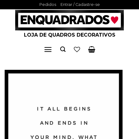
Skip
Pedidos
Entrar / Cadastre-se
to
content
LOJA DE QUADROS DECORATIVOS