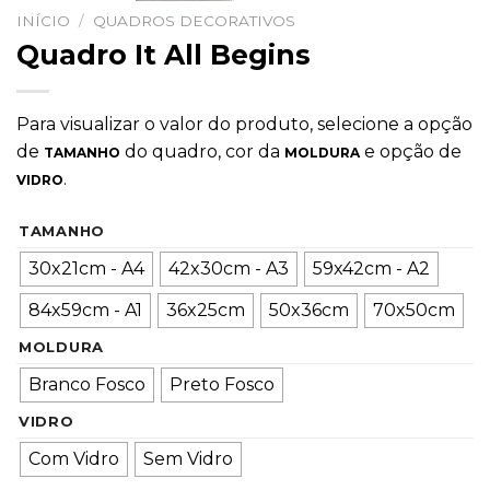
INÍCIO
/
QUADROS DECORATIVOS
Quadro It All Begins
Para visualizar o valor do produto, selecione a opção
de
do quadro, cor da
e opção de
TAMANHO
MOLDURA
.
VIDRO
TAMANHO
30x21cm - A4
42x30cm - A3
59x42cm - A2
84x59cm - A1
36x25cm
50x36cm
70x50cm
MOLDURA
Branco Fosco
Preto Fosco
VIDRO
Com Vidro
Sem Vidro