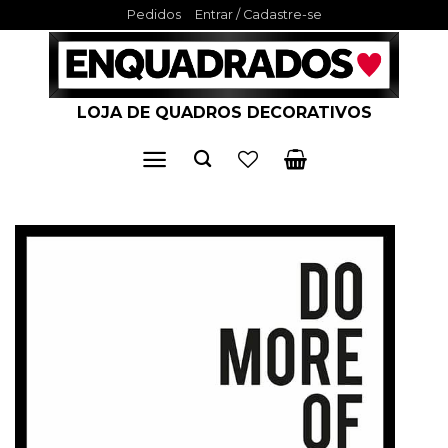
Skip
Pedidos
Entrar / Cadastre-se
to
content
LOJA DE QUADROS DECORATIVOS