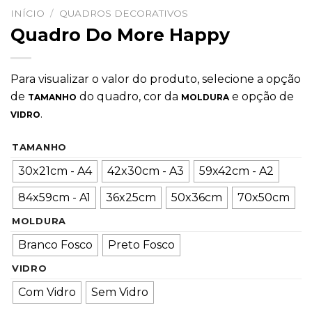
INÍCIO
/
QUADROS DECORATIVOS
Quadro Do More Happy
Para visualizar o valor do produto, selecione a opção
de
do quadro, cor da
e opção de
TAMANHO
MOLDURA
.
VIDRO
TAMANHO
30x21cm - A4
42x30cm - A3
59x42cm - A2
84x59cm - A1
36x25cm
50x36cm
70x50cm
MOLDURA
Branco Fosco
Preto Fosco
VIDRO
Com Vidro
Sem Vidro