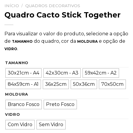
INÍCIO
/
QUADROS DECORATIVOS
Quadro Cacto Stick Together
Para visualizar o valor do produto, selecione a opção
de
do quadro, cor da
e opção de
TAMANHO
MOLDURA
.
VIDRO
TAMANHO
30x21cm - A4
42x30cm - A3
59x42cm - A2
84x59cm - A1
36x25cm
50x36cm
70x50cm
MOLDURA
Branco Fosco
Preto Fosco
VIDRO
Com Vidro
Sem Vidro