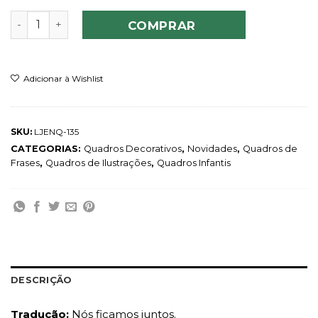
Quadro Cacto Stick Together quantidade
COMPRAR
Adicionar à Wishlist
SKU:
LJENQ-135
CATEGORIAS:
Quadros Decorativos
,
Novidades
,
Quadros de
Frases
,
Quadros de Ilustrações
,
Quadros Infantis
DESCRIÇÃO
Tradução:
Nós ficamos juntos.