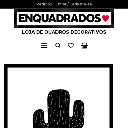
Skip
Pedidos
Entrar / Cadastre-se
to
content
LOJA DE QUADROS DECORATIVOS