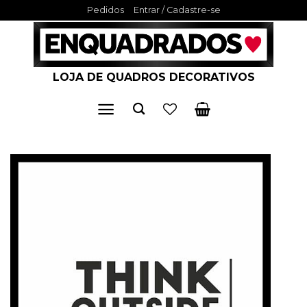
Skip
Pedidos
Entrar / Cadastre-se
to
content
LOJA DE QUADROS DECORATIVOS