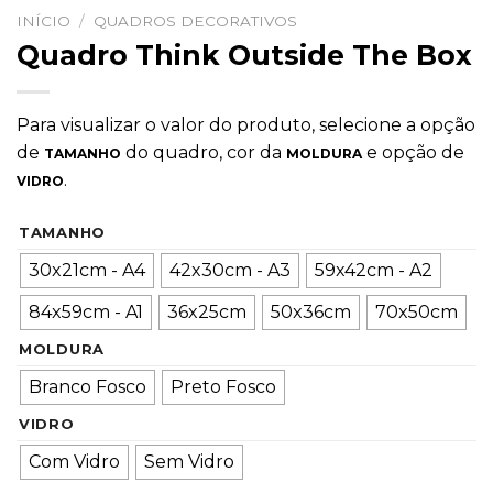
INÍCIO
/
QUADROS DECORATIVOS
Quadro Think Outside The Box
Para visualizar o valor do produto, selecione a opção
de
do quadro, cor da
e opção de
TAMANHO
MOLDURA
.
VIDRO
TAMANHO
30x21cm - A4
42x30cm - A3
59x42cm - A2
84x59cm - A1
36x25cm
50x36cm
70x50cm
MOLDURA
Branco Fosco
Preto Fosco
VIDRO
Com Vidro
Sem Vidro