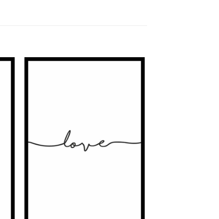
nar
Adicionar
à
st
Wishlist