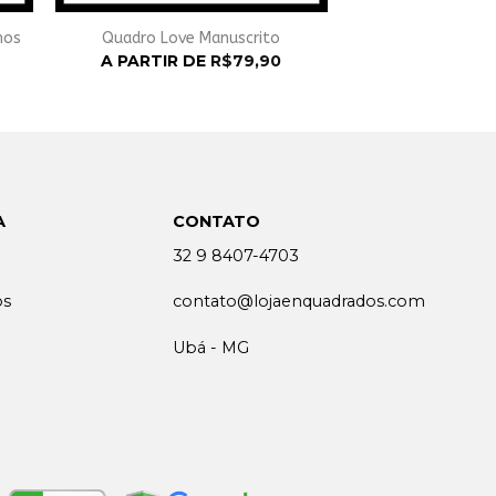
hos
Quadro Love Manuscrito
A PARTIR DE
R$
79,90
A
CONTATO
32 9 8407-4703
os
contato@lojaenquadrados.com
Ubá - MG