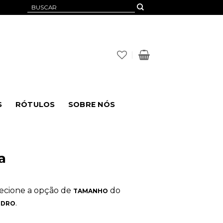
Pesquisar
por:
S
RÓTULOS
SOBRE NÓS
a
elecione a opção de
do
TAMANHO
.
IDRO