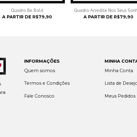
Quadro Be Bold
Quadro Acredite Nos Seus Son
A PARTIR DE
R$
79,90
A PARTIR DE
R$
79,90
INFORMAÇÕES
MINHA CONT
Quem somos
Minha Conta
Termos e Condições
Lista de Desej
s
ara
Fale Conosco
Meus Pedidos