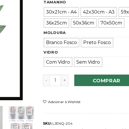
TAMANHO
30x21cm - A4
42x30cm - A3
59x
36x25cm
50x36cm
70x50cm
MOLDURA
Branco Fosco
Preto Fosco
VIDRO
Com Vidro
Sem Vidro
Quadro Planta Stellata quantidade
COMPRAR
Adicionar à Wishlist
SKU:
LJENQ-204