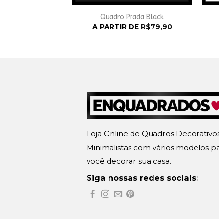
s Pretty – Andy
Quadro Prada Black
rhol
A PARTIR DE
R$
79,90
 DE
R$
79,90
Loja Online de Quadros Decorativo
Minimalistas com vários modelos p
você decorar sua casa.
Siga nossas redes sociais: