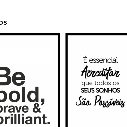
OS
Adicionar
Adicio
à
à
Wishlist
Wishli