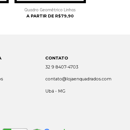
Quadro Geométrico Linhas
A PARTIR DE
R$
79,90
A
CONTATO
32 9 8407-4703
os
contato@lojaenquadrados.com
Ubá - MG