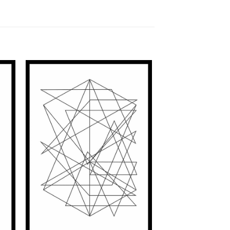
nar
Adicionar
à
st
Wishlist