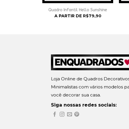
Vibes Clássico
Quadro Infantil Hello Sunshine
 DE
R$
79,90
A PARTIR DE
R$
79,90
Loja Online de Quadros Decorativo
Minimalistas com vários modelos p
você decorar sua casa.
Siga nossas redes sociais: