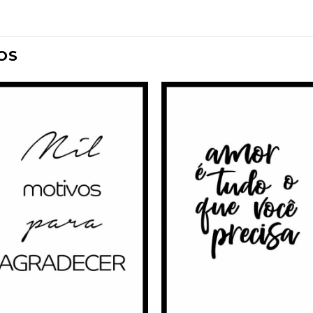
OS
Adicionar
Adicio
à
à
Wishlist
Wishli