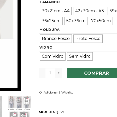
TAMANHO
30x21cm - A4
42x30cm - A3
59x
36x25cm
50x36cm
70x50cm
MOLDURA
Branco Fosco
Preto Fosco
VIDRO
Com Vidro
Sem Vidro
Quadro Boca Rosa quantidade
COMPRAR
Adicionar à Wishlist
SKU:
LJENQ-127