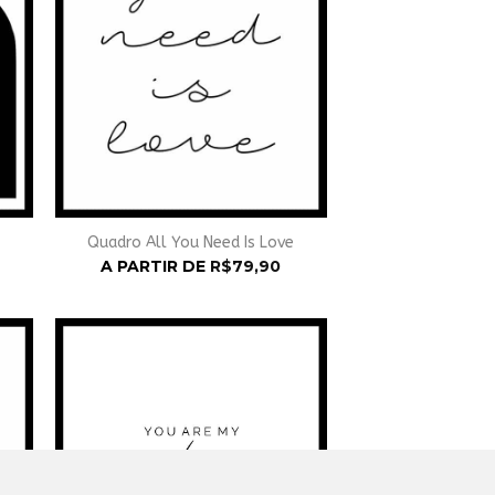
Quadro All You Need Is Love
A PARTIR DE
R$
79,90
nar
Adicionar
à
st
Wishlist