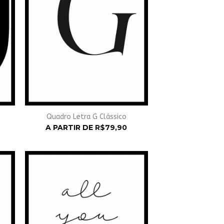
Quadro Letra G Clássico
A PARTIR DE
R$
79,90
nar
Adicionar
à
st
Wishlist