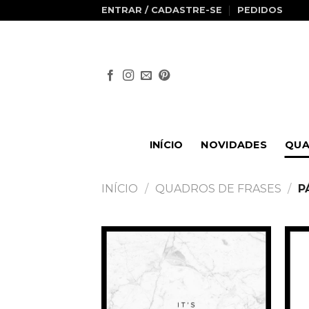
Skip
ENTRAR / CADASTRE-SE
PEDIDOS
to
content
INÍCIO
NOVIDADES
QUA
INÍCIO
/
QUADROS DE FRASES
/
P
Adicionar
à
Wishlist