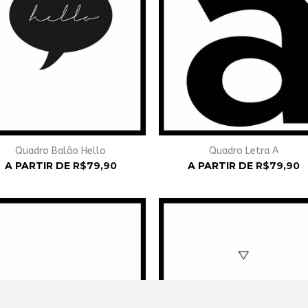
Quadro Balão Hello
Quadro Letra A
A PARTIR DE
R$
79,90
A PARTIR DE
R$
79,90
Adicionar
Adicio
à
à
Wishlist
Wishli