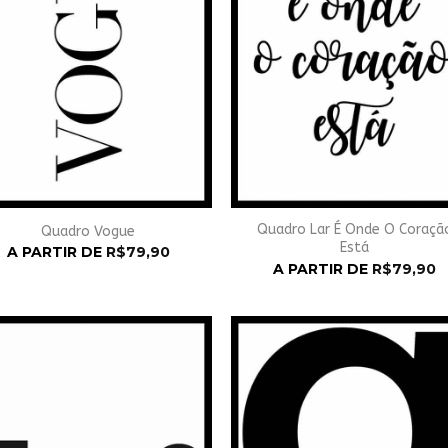
Quadro Lar É Onde O Coraçã
Quadro Vogue
Está
A PARTIR DE
R$
79,90
A PARTIR DE
R$
79,90
Adicionar
Adicio
à
à
Wishlist
Wishli