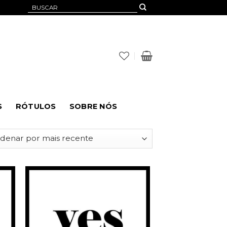
Pesquisar
por:
S
RÓTULOS
SOBRE NÓS
nar
Adicionar
à
st
Wishlist