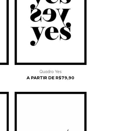
Quadro Yes
A PARTIR DE
R$
79,90
nar
Adicionar
à
st
Wishlist