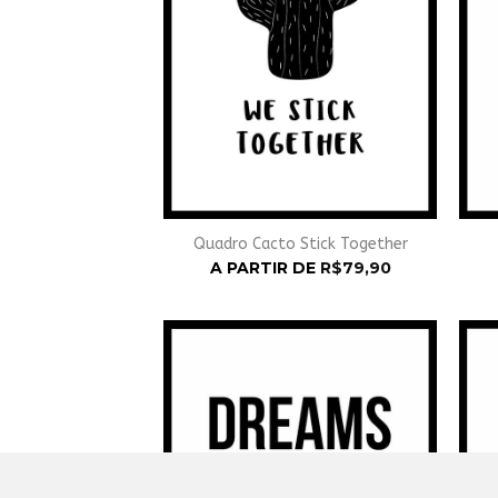
Quadro Cacto Stick Together
A PARTIR DE
R$
79,90
Adicionar
à
Wishlist