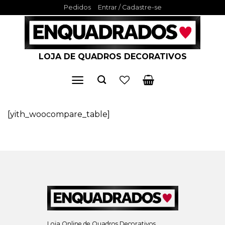
Skip
Pedidos
Entrar / Cadastre-se
to
content
LOJA DE QUADROS DECORATIVOS
[yith_woocompare_table]
Loja Online de Quadros Decorativos