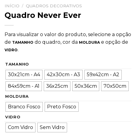
INÍCIO
/
QUADROS DECORATIVOS
Quadro Never Ever
Para visualizar o valor do produto, selecione a opção
de
do quadro, cor da
e opção de
TAMANHO
MOLDURA
.
VIDRO
TAMANHO
30x21cm - A4
42x30cm - A3
59x42cm - A2
84x59cm - A1
36x25cm
50x36cm
70x50cm
MOLDURA
Branco Fosco
Preto Fosco
VIDRO
Com Vidro
Sem Vidro