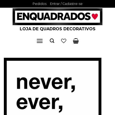
Skip
Pedidos
Entrar / Cadastre-se
to
content
LOJA DE QUADROS DECORATIVOS