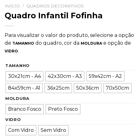
INÍCIO
/
QUADROS DECORATIVOS
Quadro Infantil Fofinha
Para visualizar o valor do produto, selecione a opção
de
do quadro, cor da
e opção de
TAMANHO
MOLDURA
.
VIDRO
TAMANHO
30x21cm - A4
42x30cm - A3
59x42cm - A2
84x59cm - A1
36x25cm
50x36cm
70x50cm
MOLDURA
Branco Fosco
Preto Fosco
VIDRO
Com Vidro
Sem Vidro