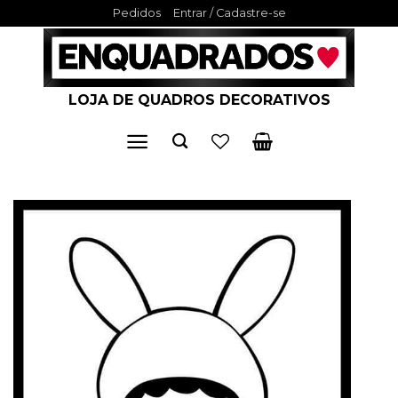
Skip
Pedidos
Entrar / Cadastre-se
to
content
LOJA DE QUADROS DECORATIVOS