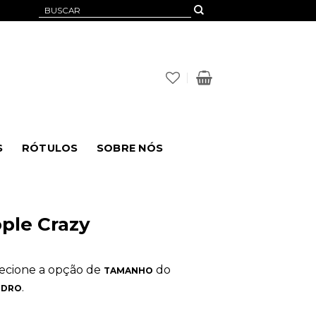
Pesquisar
por:
S
RÓTULOS
SOBRE NÓS
ple Crazy
elecione a opção de
do
TAMANHO
.
IDRO