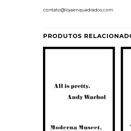
contato@lojaenquadrados.com
PRODUTOS RELACIONAD
Adicionar
Adicionar
à
à
Wishlist
Wishlist