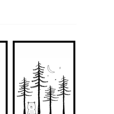
nar
Adicionar
à
st
Wishlist