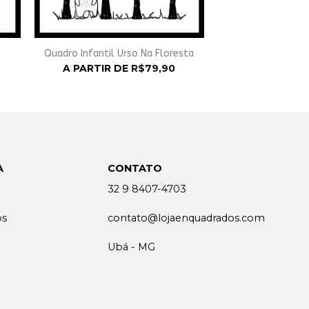
Quadro Infantil Urso Na Floresta
A PARTIR DE
R$
79,90
A
CONTATO
32 9 8407-4703
os
contato@lojaenquadrados.com
Ubá - MG