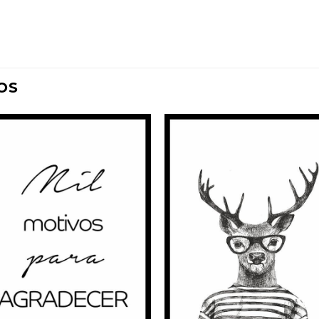
OS
Adicionar
Adicio
à
à
Wishlist
Wishli