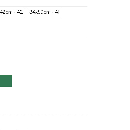
42cm - A2
84x59cm - A1
idade