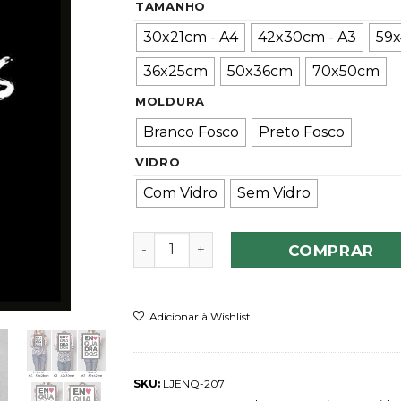
TAMANHO
30x21cm - A4
42x30cm - A3
59x
36x25cm
50x36cm
70x50cm
MOLDURA
Branco Fosco
Preto Fosco
VIDRO
Com Vidro
Sem Vidro
Quadro Be Happy People Crazy quant
COMPRAR
Adicionar à Wishlist
SKU:
LJENQ-207