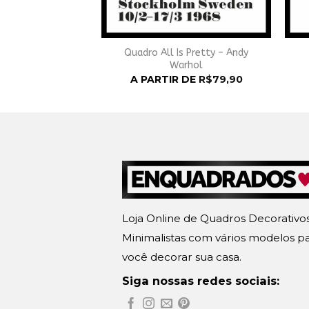
Quadro All Is Pretty – Andy
il Dont Grow Up
Warhol
 DE
R$
79,90
A PARTIR DE
R$
79,90
Loja Online de Quadros Decorativo
Minimalistas com vários modelos p
você decorar sua casa.
Siga nossas redes sociais: